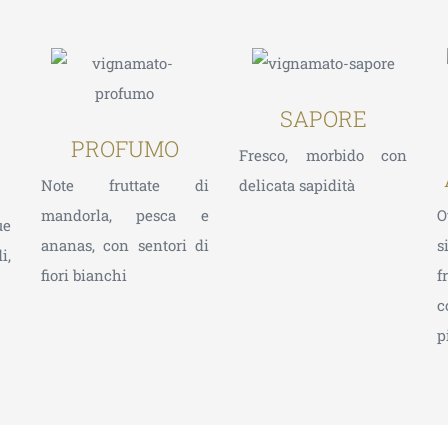
SAPORE
PROFUMO
Fresco, morbido con
Note fruttate di
delicata sapidità
mandorla, pesca e
O
ue
ananas, con sentori di
s
i,
fiori bianchi
f
c
p