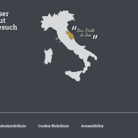
ser
ut
esuch
chutzrichtlinie
Cookie Richtlinie
Accessibility