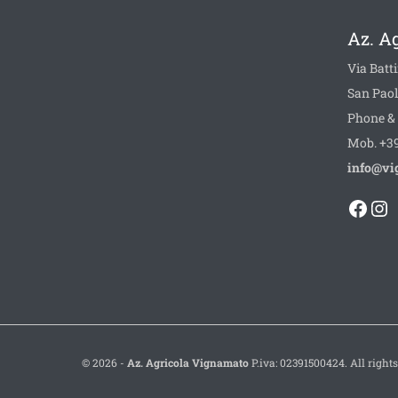
Az. A
Via Batti
San Paol
Phone & 
Mob. +39
info@vi
Face
In
© 2026 -
Az. Agricola Vignamato
P.iva: 02391500424. All rights