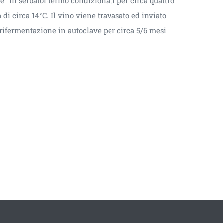
e” in serbatoi termo condizionati per circa quattro
i circa 14°C. Il vino viene travasato ed inviato
rifermentazione in autoclave per circa 5/6 mesi