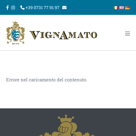
Salta
+39 0731 77.91.97
al
contenuto
Atti
men
Errore nel caricamento del contenuto.