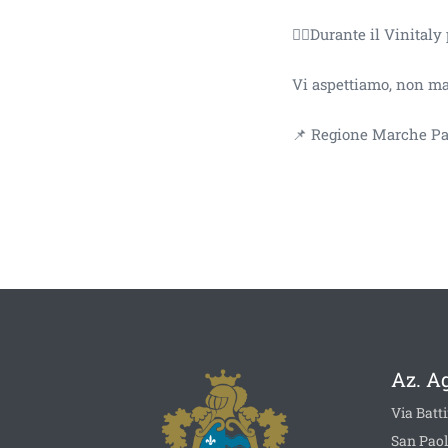
👉🏻Durante il Vinita
Vi aspettiamo, non m
📌 Regione Marche Pad
Az. A
Via Batti
San Paol