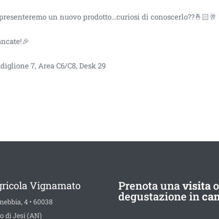
ly presenteremo un nuovo prodotto…curiosi di conoscerlo??🤞🏻🥂
ancate!🎉
iglione 7, Area C6/C8, Desk 29
Prenota una
visita
o
gricola Vignamato
degustazione in
can
nebbia, 4 • 60038
o di Jesi (AN)