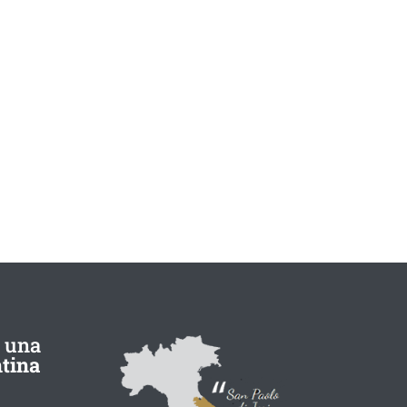
 una
tina